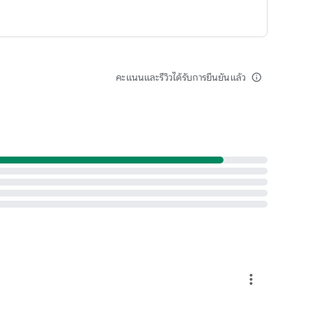
คะแนนและรีวิวได้รับการยืนยันแล้ว
info_outline
more_vert