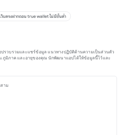
่วยงานการควบคุมมาตรฐานการเล่นเกม (กปร.) และมีระบบฝาก
ลอด 24 ชั่วโมง ไม่ว่าจะด้วยปัญหาการใช้งาน, การขอคำ
อสงสัยและให้คำแนะนำอย่างมืออาชีพ เพื่อให้คุณสามารถเพลิด
ว็บตรงฝากถอน true wallet ไม่มีขั้นต่ํา
ทเป็นผู้เล่นมืออาชีพและร่วมผจญภัยไปกับการเดิมพันสล็อต
์ที่น่าจดจำให้กับคุณ เข้าร่วมกับเราวันนี้และรับโอกาสในการ
นาแอปรวบรวมและแชร์ข้อมูล แนวทางปฏิบัติด้านความเป็นส่วนตัว
มิภาค และอายุของคุณ นักพัฒนาแอปได้ให้ข้อมูลนี้ไว้และ
ี่สาม