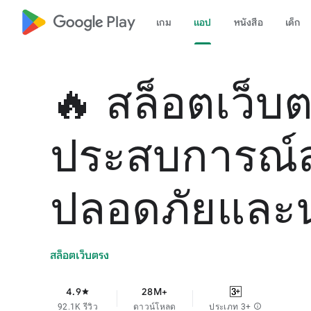
google_logo Play
เกม
แอป
หนังสือ
เด็ก
🔥 สล็อตเว็บ
ประสบการณ์ส
ปลอดภัยและน่า
สล็อตเว็บตรง
4.9
28M+
star
92.1K รีวิว
ดาวน์โหลด
ประเภท 3+
info