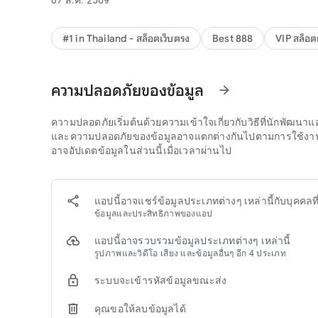
07 ส.ค. 2569
ของคุณจากการถูกขโมย นอกจากนี้เรายังมีการรับรองจากหน
ถอนเงินที่รวดเร็วและปลอดภัยทีมงานของเราพร้อมให้บริการต
แนะนำ หรือคำถามใด ๆ เกี่ยวกับเกมสล็อต เราพร้อมตอบทุกข้
#1 in Thailand - สล็อตเว็บตรง
Best 888
VIP สล็อตเ
เพลกกับการเล่นสล็อตได้อย่างไม่มีกังวลอย่ารอช้า! สวมบทบา
ออนไลน์กับเรา สล็อตเว็บตรงของเราพร้อมที่จะมอบประสบการณ
สร้างรายได้ที่น่าตื่นเต้น!
ความปลอดภัยของข้อมูล
arrow_forward
ความปลอดภัยเริ่มต้นด้วยความเข้าใจเกี่ยวกับวิธีที่นักพัฒ
และความปลอดภัยของข้อมูลอาจแตกต่างกันไปตามการใช้งาน ภู
อาจอัปเดตข้อมูลในส่วนนี้เมื่อเวลาผ่านไป
แอปนี้อาจแชร์ข้อมูลประเภทต่างๆ เหล่านี้กับบุคคลท
ข้อมูลและประสิทธิภาพของแอป
แอปนี้อาจรวบรวมข้อมูลประเภทต่างๆ เหล่านี้
รูปภาพและวิดีโอ เสียง และข้อมูลอื่นๆ อีก 4 ประเภท
ระบบจะเข้ารหัสข้อมูลขณะส่ง
คุณขอให้ลบข้อมูลได้