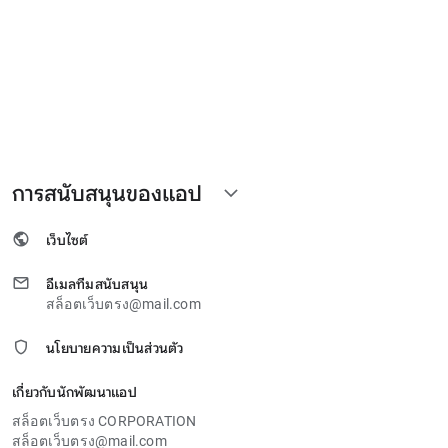
การสนับสนุนของแอป
expand_more
public
เว็บไซต์
email
อีเมลทีมสนับสนุน
สล็อตเว็บตรง@mail.com
shield
นโยบายความเป็นส่วนตัว
เกี่ยวกับนักพัฒนาแอป
สล็อตเว็บตรง CORPORATION
สล็อตเว็บตรง@mail.com