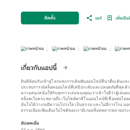
ติดตั้ง
แชร์
เพิ่มเป็น
เกี่ยวกับแอปนี้
arrow_forward
ยินดีต้อนรับเข้าสู่โลกแห่งการเดิมพันออนไลน์ที่น่าตื่นเต้นแ
ประสบการณ์สล็อตออนไลน์ที่เหนือระดับและปลอดภัยที่สุด ด้วย
ความสนุกสนั่นให้กับทุกการเล่นของคุณเราเข้าใจดีว่าผู้เล่น
สล็อตเว็บตรง หมายถึง เว็บไซต์คาสิโนออนไลน์ที่เชื่อมต่อโดยต
มั่นใจได้ว่าเกมมีความโปร่งใส เป็นธรรม และไม่มีการโกง นอกจา
ธรรมเนียจเพิ่มเติมเว็บไซต์ของเรามีเกมสล็อตหลากหลายประเภท
สล็อตผลไม้, สล็อตผลัดเคราะห์, สล็อตวิดีโอ, หรือสล็อตแบบ P
และโปรโมชันสุดพิเศษตลอดทั้งเดือน เพื่อเพิ่มโอกาสในกา
อัปเดตเมื่อ
มั่นคงของข้อมูลส่วนตัวของคุณอย่างสูงสุด เราใช้วิดีโอเข้ารห