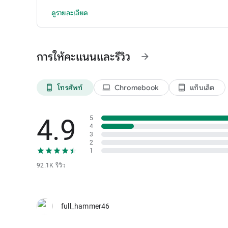
ดูรายละเอียด
การให้คะแนนและรีวิว
arrow_forward
โทรศัพท์
Chromebook
แท็บเล็ต
phone_android
laptop
tablet_android
4.9
5
4
3
2
1
92.1K รีวิว
full_hammer46