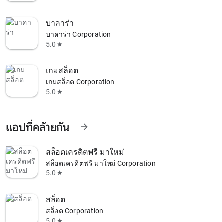
บาคาร่า
บาคาร่า Corporation
5.0
star
เกมสล็อต
เกมสล็อต Corporation
5.0
star
แอปที่คล้ายกัน
arrow_forward
สล็อตเครดิตฟรี มาใหม่
สล็อตเครดิตฟรี มาใหม่ Corporation
5.0
star
สล็อต
สล็อต Corporation
5.0
star