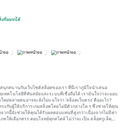
สิ่งที่อยากได้
ละสนุกสนานกับเว็บไซต์สล็อตของเรา ที่นี่เราภูมิใจนำเสนอ
เทคโนโลยีที่ทันสมัยและระบบที่เชื่อถือได้ เรามั่นใจว่าจะมอบ
คนใหม่หลายคนอาจจะยังไม่แน่ใจว่า 'สล็อตเว็บตรง' คืออะไร?
รงกับผู้ให้บริการเกมสล็อตโดยไม่มีตัวกลางใด ๆ ซึ่งช่วยให้คุณ
กนี้ยังช่วยให้คุณได้รับผลตอบแทนที่สูงกว่าเนื่องจากไม่มีค่า
ให้เลือกสรร ตอบโจทย์ทุกสไตล์ ไม่ว่าจะเป็น สล็อตรูเล็ต,
rogressive jackpot เรามีเกมให้เลือกมากมาย พร้อมโบนัสพิเศษ
รชนะรางวัลใหญ่เราให้ความสำคัญกับความปลอดภัยและความ
ัส SSL-128 bit เพื่อปกป้องข้อมูลทางการเงินและข้อมูลส่วนตัว